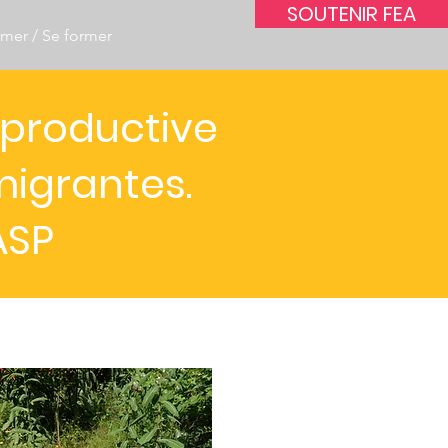
SOUTENIR FEA
rmer / Se former
reproductive
igrantes.
ASP