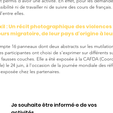
ont permis d’avoir une activité. En effet, pour les demande
sibilité ni de travailler ni de suivre des cours de françai
’entre elles.
il : Un récit photographique des violence
ours migrato
ire, de leur pays d'origine à le
mpte 16 panneaux dont deux abstracts sur les mutilation
Les participantes ont choisi de s’exprimer sur différents 
es fausses couches. Elle a été exposée à la CAFDA (Coord
) le 24 juin, à l'occasion de la journée mondiale des ré
 exposée chez les partenaires.
Je souhaite être informé·e de vos
activités