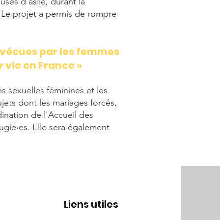
uses d’asile, durant la
s. Le projet a permis de rompre
s vécues par les femmes
ur vie en France »
s sexuelles féminines et les
sujets dont les mariages forcés,
ination de l'Accueil des
fugié‧es. Elle sera également
Liens utiles