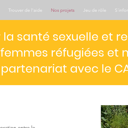
Trouver de l'aide
Nos projets
Jeu de rôle
S´info
r la santé sexuelle et 
femmes réfugiées et m
 partenariat avec le C
oration entre le