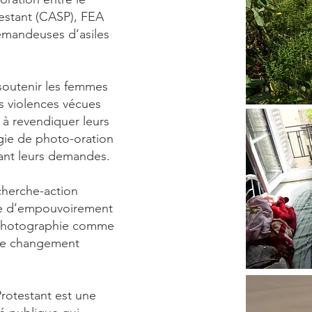
testant (CASP), FEA
emandeuses d’asiles
.
 soutenir les femmes
es violences vécues
t à revendiquer leurs
gie de photo-oration
rtant leurs demandes.
cherche-action
de d’empouvoirement
la photographie comme
 de changement
Protestant est une