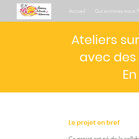
Accueil
Qui sommes-nous ?
Ateliers su
avec des 
En
Le projet en bref
Ce projet est né de la collab