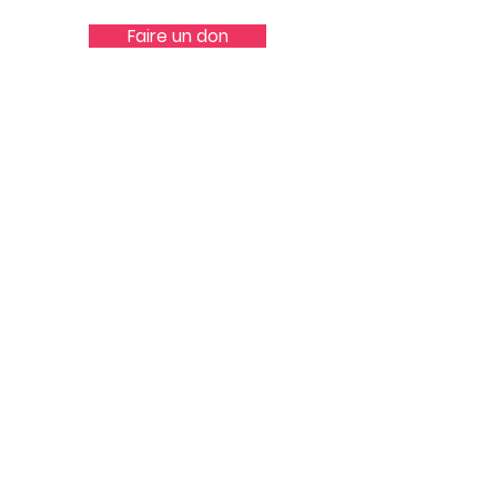
Faire un don
Femmes Entraide & Autonomie
Promouvoir l´égalité des genres et
lutter contre les violences sexistes et
sexuelles
E-mail
:
contact@feaasso.org