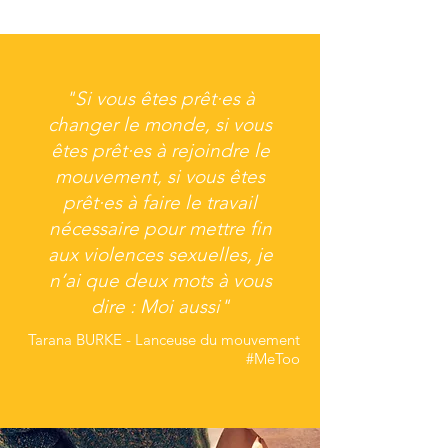
"Si vous êtes prêt·es à
changer le monde, si vous
êtes prêt·es à rejoindre le
mouvement, si vous êtes
prêt·es à faire le travail
nécessaire pour mettre fin
aux violences sexuelles, je
n’ai que deux mots à vous
dire : Moi aussi"
Tarana BURKE -
Lanceuse du mouvement
#MeToo